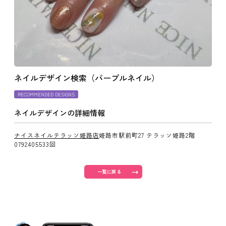
よくあるご質問
ご利用の流れ
ネイルデザイン検索（パープルネイル）
取り扱いカラー
RECOMMENDED DESIGNS
ネイルデザインの詳細情報
ネイル用語
ナイスネイルテラッソ姫路店
姫路市駅前町27 テラッソ姫路2階
0792405533回
消費者志向自主宣言
一覧に戻る
新着情報
採用情報