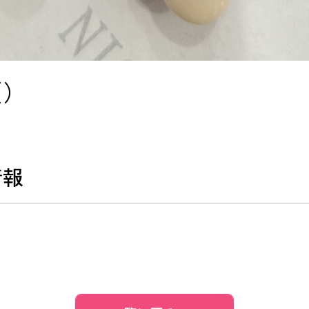
（）
情報